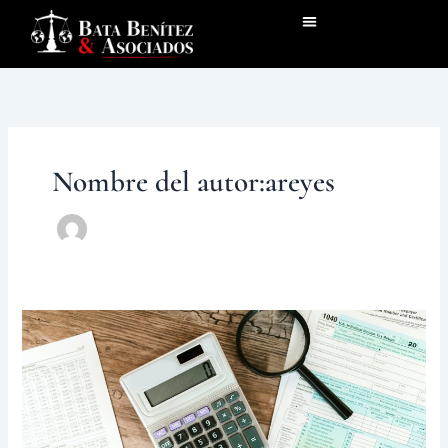
Ir
al
contenido
Nombre del autor:areyes
Envío
de
la
contabilidad
después
del