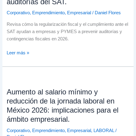
auditorías del SAT.
cómo
preparar
Corporativo
,
Emprendimiento
,
Empresarial
/
Daniel Flores
a
Revisa cómo la regularización fiscal y el cumplimiento ante el
tu
SAT ayudan a empresas y PYMES a prevenir auditorías y
empresa
contingencias fiscales en 2026.
ante
auditorías
Leer más »
del
SAT.
Aumento
al
Aumento al salario mínimo y
salario
mínimo
reducción de la jornada laboral en
y
México 2026: implicaciones para el
reducción
ámbito empresarial.
de
la
Corporativo
,
Emprendimiento
,
Empresarial
,
LABORAL
/
jornada