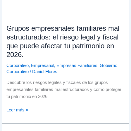
Grupos
empresariales
Grupos empresariales familiares mal
familiares
mal
estructurados: el riesgo legal y fiscal
estructurados:
que puede afectar tu patrimonio en
el
2026.
riesgo
legal
Corporativo
,
Empresarial
,
Empresas Familiares
,
Gobierno
y
Corporativo
/
Daniel Flores
fiscal
Descubre los riesgos legales y fiscales de los grupos
que
empresariales familiares mal estructurados y cómo proteger
puede
tu patrimonio en 2026.
afectar
tu
Leer más »
patrimonio
en
2026.