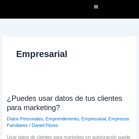
Ir
al
contenido
Empresarial
¿Puedes
usar
¿Puedes usar datos de tus clientes
datos
de
para marketing?
tus
Datos Personales
,
Emprendimiento
,
Empresarial
,
Empresas
clientes
Familiares
/
Daniel Flores
para
marketing?
Usar datos de clientes para marketing sin autorización puede