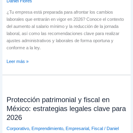
Daniel Flores
laboral
¿Tu empresa está preparada para afrontar los cambios
en
laborales que entrarán en vigor en 2026? Conoce el contexto
México
del aumento al salario mínimo y la reducción de la jornada
2026:
laboral, así como las recomendaciones clave para realizar
implicaciones
ajustes administrativos y laborales de forma oportuna y
para
conforme a la ley.
el
ámbito
Leer más »
empresarial.
Protección
patrimonial
Protección patrimonial y fiscal en
y
fiscal
México: estrategias legales clave para
en
2026
México:
estrategias
Corporativo
,
Emprendimiento
,
Empresarial
,
Fiscal
/
Daniel