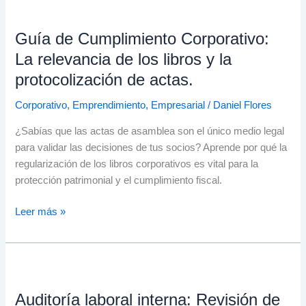
Guía
de
Guía de Cumplimiento Corporativo:
Cumplimiento
Corporativo:
La relevancia de los libros y la
La
protocolización de actas.
relevancia
de
Corporativo
,
Emprendimiento
,
Empresarial
/
Daniel Flores
los
¿Sabías que las actas de asamblea son el único medio legal
libros
para validar las decisiones de tus socios? Aprende por qué la
y
regularización de los libros corporativos es vital para la
la
protección patrimonial y el cumplimiento fiscal.
protocolización
de
Leer más »
actas.
Auditoría
laboral
Auditoría laboral interna: Revisión de
interna: