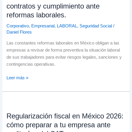
Revisión
contratos y cumplimiento ante
de
reformas laborales.
contratos
y
Corporativo
,
Empresarial
,
LABORAL
,
Seguridad Social
/
Daniel Flores
cumplimiento
ante
Las constantes reformas laborales en México obligan a las
reformas
empresas a revisar de forma preventiva la situación laboral
laborales.
de sus trabajadores para evitar riesgos legales, sanciones y
contingencias operativas.
Leer más »
Regularización
fiscal
Regularización fiscal en México 2026:
en
México
cómo preparar a tu empresa ante
2026: