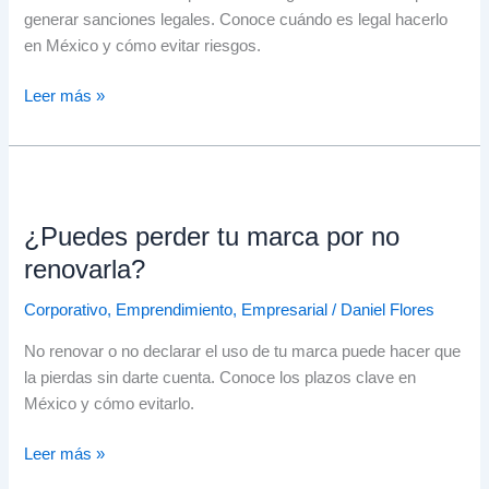
generar sanciones legales. Conoce cuándo es legal hacerlo
en México y cómo evitar riesgos.
Leer más »
¿Puedes
perder
¿Puedes perder tu marca por no
tu
marca
renovarla?
por
Corporativo
,
Emprendimiento
,
Empresarial
/
Daniel Flores
no
renovarla?
No renovar o no declarar el uso de tu marca puede hacer que
la pierdas sin darte cuenta. Conoce los plazos clave en
México y cómo evitarlo.
Leer más »