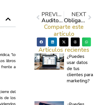
Previo
Next
PREVIOUS
NEXT
Auditoría laboral interna: Revisión de contratos y cumplimiento ante reformas laborales.
Obligaciones fiscales en México: pierde el miedo a la formalidad y protege tu negocio.
Comparte este
artículo
Artículos recientes
dica, “lo
¿Puedes
os libros
usar datos
 frente a
de tus
clientes para
marketing?
ierre del
sis de los
ividendos
¿Puedes