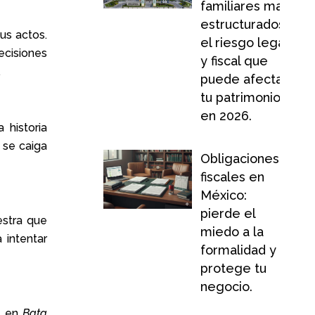
familiares mal
estructurados:
us actos.
el riesgo legal
ecisiones
y fiscal que
.
puede afectar
tu patrimonio
en 2026.
 historia
 se caiga
Obligaciones
fiscales en
México:
pierde el
estra que
miedo a la
 intentar
formalidad y
protege tu
negocio.
o, en
Bata