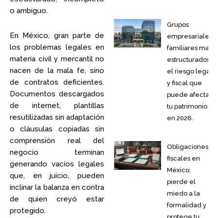
o ambiguo.
Grupos
En México, gran parte de
empresariales
los problemas legales en
familiares mal
materia civil y mercantil no
estructurados:
nacen de la mala fe, sino
el riesgo legal
de contratos deficientes.
y fiscal que
Documentos descargados
puede afectar
de internet, plantillas
tu patrimonio
resutilizadas sin adaptación
en 2026.
o cláusulas copiadas sin
comprensión real del
Obligaciones
negocio terminan
fiscales en
generando vacíos legales
México:
que, en juicio, pueden
pierde el
inclinar la balanza en contra
miedo a la
de quien creyó estar
formalidad y
protegido.
protege tu