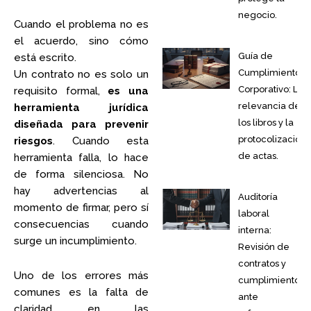
negocio.
Cuando el problema no es
el acuerdo, sino cómo
Guía de
está escrito.
Cumplimiento
Un contrato no es solo un
Corporativo: La
requisito formal,
es una
relevancia de
herramienta jurídica
los libros y la
diseñada para prevenir
protocolización
riesgos
. Cuando esta
de actas.
herramienta falla, lo hace
de forma silenciosa. No
hay advertencias al
Auditoría
momento de firmar, pero sí
laboral
consecuencias cuando
interna:
surge un incumplimiento.
Revisión de
contratos y
Uno de los errores más
cumplimiento
comunes es la falta de
ante
claridad en las