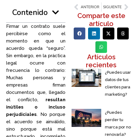
Previo
Nex
ANTERIOR
SIGUIENTE
Contenido
Comparte este
artículo
Firmar un contrato suele
percibirse como el
momento en que un
acuerdo queda “seguro”.
Artículos
Sin embargo, en la práctica
legal ocurre con
recientes
frecuencia lo contrario:
¿Puedes usar
Muchas personas y
datos de tus
empresas firman
clientes para
documentos que, llegado
marketing?
el conflicto,
resultan
inútiles o incluso
¿Puedes
perjudiciales
. No porque
perder tu
el acuerdo se ainválido,
marca por no
sino porque está mal
renovarla?
estructurado, incompleto